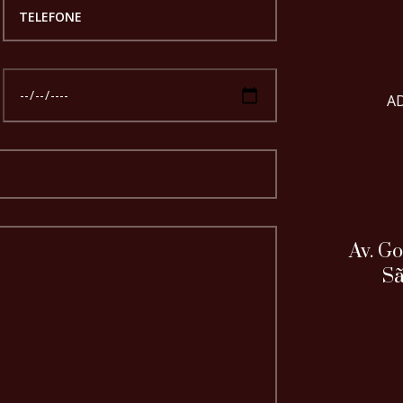
A
Av. G
Sã