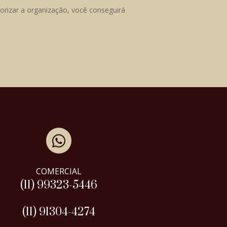
iorizar a organização, você conseguirá

COMERCIAL
(11) 99323-5446
(11) 91304-4274