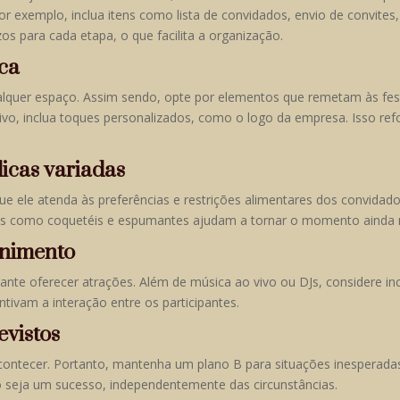
or exemplo, inclua itens como lista de convidados, envio de convites
zos para cada etapa, o que facilita a organização.
ica
quer espaço. Assim sendo, opte por elementos que remetam às festa
ativo, inclua toques personalizados, como o logo da empresa. Isso re
icas variadas
que ele atenda às preferências e restrições alimentares dos convidad
das como coquetéis e espumantes ajudam a tornar o momento ainda m
tenimento
te oferecer atrações. Além de música ao vivo ou DJs, considere incl
ntivam a interação entre os participantes.
evistos
contecer. Portanto, mantenha um plano B para situações inesperada
o seja um sucesso, independentemente das circunstâncias.